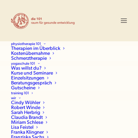
physiotherapie 101
Therapien im Überblick
Kostenübernahme
Schmerztherapie
yogaschule 101
Was willst du?
Kurse und Seminare
Einzelsitzungen
Beratungsgespräch
Gutscheine
training 101
wir
Cindy Wöhler
Robert Winde
Sarah Herbrig
Claudia Brandt
Miriam Schlese
Lisa Feistel
Franka Klingner
Franziska Sachs