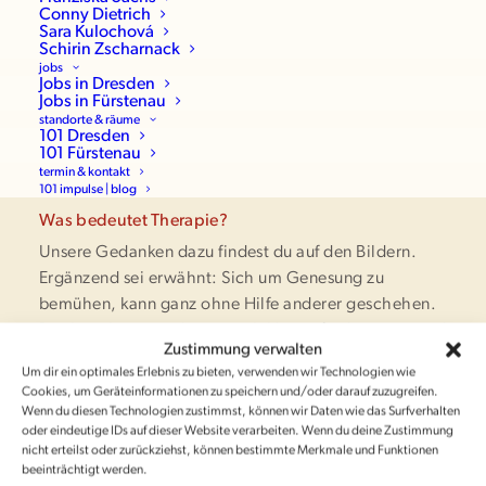
Conny Dietrich
Sara Kulochová
Schirin Zscharnack
jobs
Jobs in Dresden
Jobs in Fürstenau
standorte & räume
101 Dresden
101 Fürstenau
termin & kontakt
101 impulse | blog
Was bedeutet Therapie?
Unsere Gedanken dazu findest du auf den Bildern.
Ergänzend sei erwähnt: Sich um Genesung zu
bemühen, kann ganz ohne Hilfe anderer geschehen.
Doch nicht immer lassen sich Herausforderungen und
Zustimmung verwalten
Widrigkeiten allein bewältigen. In diesem Fall ist es
Um dir ein optimales Erlebnis zu bieten, verwenden wir Technologien wie
ratsam, nach einem Menschen zu suchen, der hilft.
Cookies, um Geräteinformationen zu speichern und/oder darauf zuzugreifen.
Wenn du diesen Technologien zustimmst, können wir Daten wie das Surfverhalten
oder eindeutige IDs auf dieser Website verarbeiten. Wenn du deine Zustimmung
Alle Instagram Beiträge und Videos der 101 findest du
nicht erteilst oder zurückziehst, können bestimmte Merkmale und Funktionen
beeinträchtigt werden.
auf →
instagram.com/die101.de