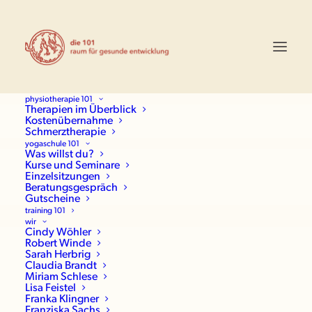
physiotherapie 101
Therapien im Überblick
Kostenübernahme
Schmerztherapie
yogaschule 101
Was willst du?
Kurse und Seminare
Einzelsitzungen
Beratungsgespräch
Gutscheine
training 101
wir
Cindy Wöhler
Robert Winde
Sarah Herbrig
Claudia Brandt
Miriam Schlese
Lisa Feistel
Franka Klingner
Franziska Sachs