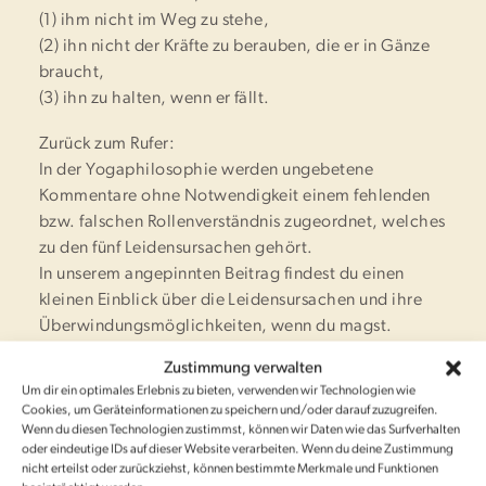
(1) ihm nicht im Weg zu stehe,
(2) ihn nicht der Kräfte zu berauben, die er in Gänze
braucht,
(3) ihn zu halten, wenn er fällt.
Zurück zum Rufer:
In der Yogaphilosophie werden ungebetene
Kommentare ohne Notwendigkeit einem fehlenden
bzw. falschen Rollenverständnis zugeordnet, welches
zu den fünf Leidensursachen gehört.
In unserem angepinnten Beitrag findest du einen
kleinen Einblick über die Leidensursachen und ihre
Überwindungsmöglichkeiten, wenn du magst.
Zustimmung verwalten
➤ Auf den Bildern siehst den →
Alten Hof Fürstenau
–
Um dir ein optimales Erlebnis zu bieten, verwenden wir Technologien wie
gestern und heute.
Cookies, um Geräteinformationen zu speichern und/oder darauf zuzugreifen.
Und auch wir haben zuweilen nicht mehr daran
Wenn du diesen Technologien zustimmst, können wir Daten wie das Surfverhalten
geglaubt, dass unser Vorhaben gelingt. Doch wir
oder eindeutige IDs auf dieser Website verarbeiten. Wenn du deine Zustimmung
nicht erteilst oder zurückziehst, können bestimmte Merkmale und Funktionen
hatten Glück. Uns standen mehr Menschen zu Seite