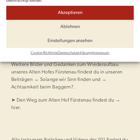
beeinträchtigt werden.
als im Weg. Unsere Kräfte wurden mehr unterstützt
als geraubt. Und wir wurden gehalten, als wir
Akzeptieren
aufgeben wollten.
Ablehnen
Von Herzen DANKE an alle, die ermöglichten, was
zuweilen unerreichbar schien: den Wiederaufbau des
Einstellungen ansehen
Alten Hofes Fürstenau zu einer
schmerztherapeutischen Einrichtung im
Cookie-Richtlinie
Datenschutzerklärung
Impressum
Baudenkmal.
Weitere Bilder und Gedanken zum Wiederaufbau
unseres Alten Hofes Fürstenau findest du in unseren
Beiträgen →
Solange wir Sinn finden
und →
Achtsamkeit beim Baggern?
.
➤ Den Weg zum Alten Hof Fürstenau findest du →
hier
.